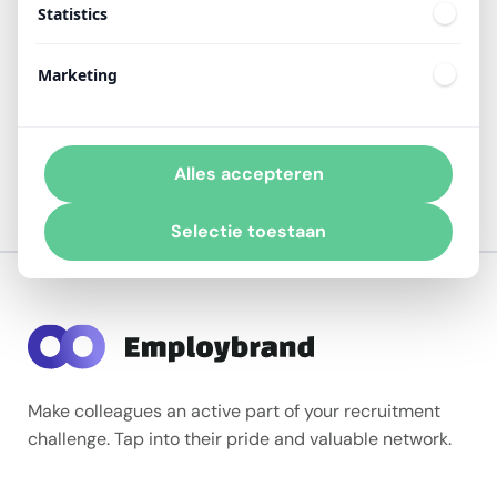
Statistics
Door naar ‘Instellingen’ te gaan en vervolgens op
‘Beloningen’ te klikken, kom je op de pagina met
beloningen terecht. Daar kun je, door op een product
Marketing
te klikken, een specifiek bestelformulier voor dat
product selecteren. In het keuzemenu ‘Bestelformulier’
vind je alle beschikbare bestelformulieren.
Alles accepteren
Selectie toestaan
Make colleagues an active part of your recruitment
challenge. Tap into their pride and valuable network.