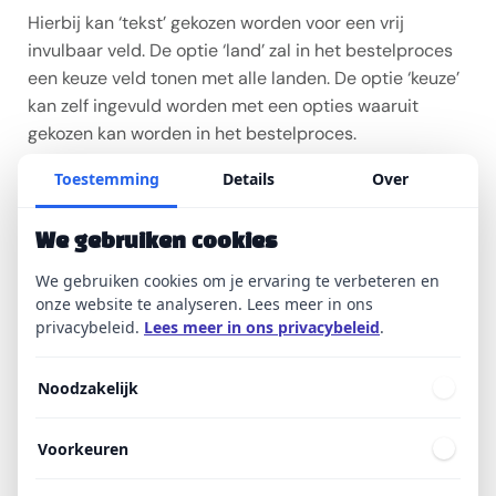
Hierbij kan ‘tekst’ gekozen worden voor een vrij
invulbaar veld. De optie ‘land’ zal in het bestelproces
een keuze veld tonen met alle landen. De optie ‘keuze’
kan zelf ingevuld worden met een opties waaruit
gekozen kan worden in het bestelproces.
Maakt jullie organisatie gebruik van meerdere
Toestemming
Details
Over
omgevingen? Dan zijn de bestelformulieren voor alle
omgevingen te beheren in de hoofdomgeving.
We gebruiken cookies
Belangrijk: vergeet na het aanpassen niet om de
We gebruiken cookies om je ervaring te verbeteren en
wijzigingen op te slaan.
onze website te analyseren. Lees meer in ons
privacybeleid.
Lees meer in ons privacybeleid
.
Noodzakelijk
Hoe kan een formulier
gebruikt worden bij een
Voorkeuren
product?