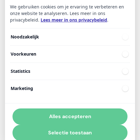
We gebruiken cookies om je ervaring te verbeteren en
onze website te analyseren. Lees meer in ons
privacybeleid.
Lees meer in ons privacybeleid
.
Noodzakelijk
Voorkeuren
Statistics
Bij punt 1) en punt 2) gaat het over de optie
‘Automatisch goedkeuren o.b.v. e-maildomein’ die te
Marketing
vinden is onder ‘Instellingen > Algemene instellingen’.
Hierbij wordt gekeken naar het e-maildomein van het
e-mailadres. Als voorbeeld: bij jan@employbrand.nl is
employbrand.nl het e-maildomein. Indien deze terug
Alles accepteren
komt in de lijst voor automatisch goedkeuren, zal deze
automatisch toestemming krijgen vanuit de
Selectie toestaan
organisatie (linker kolom).