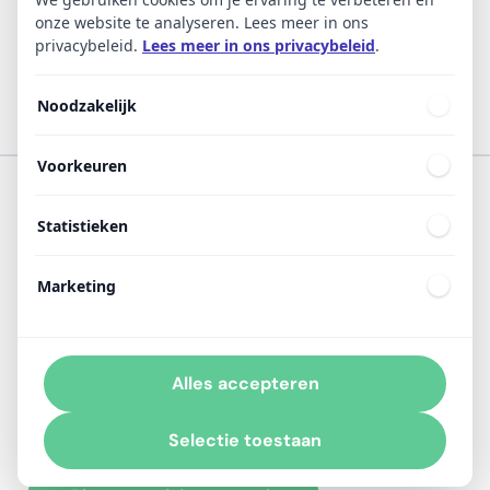
Single sign-on via Azure AD
onze website te analyseren. Lees meer in ons
voor ambassadeurs
privacybeleid.
Lees meer in ons privacybeleid
.
Noodzakelijk
Voorkeuren
Statistieken
Marketing
Maak collega’s actief onderdeel van je
wervingsuitdaging. Benut hun trots én waardevolle
netwerk.
Alles accepteren
Selectie toestaan
EMPLOYBRAND PROBEREN?