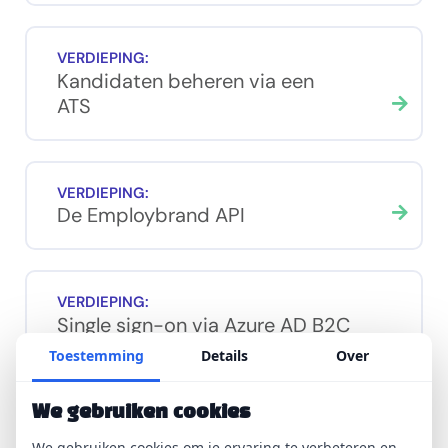
VERDIEPING:
Kandidaten beheren via een
ATS
VERDIEPING:
De Employbrand API
VERDIEPING:
Single sign-on via Azure AD B2C
voor ambassadeurs
Toestemming
Details
Over
We gebruiken cookies
VERDIEPING:
We gebruiken cookies om je ervaring te verbeteren en