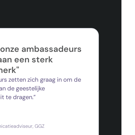
 onze ambassadeurs
an een sterk
merk"
s zetten zich graag in om de
an de geestelijke
t te dragen.”
icatieadviseur, GGZ