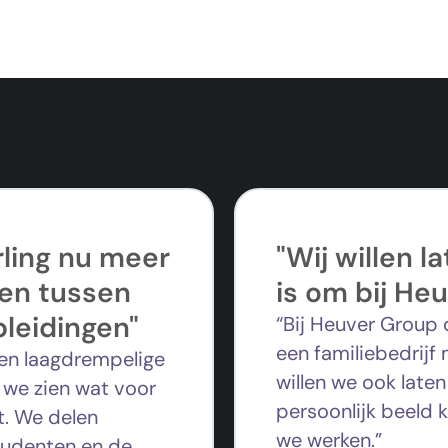
rling nu meer
"Wij willen l
en tussen
is om bij He
pleidingen"
“Bij Heuver Group 
een familiebedrijf
een laagdrempelige
willen we ook late
 we zien w
at voor
persoonlijk beeld k
.
We delen
we werken.”
tudenten en de