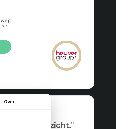
otweg
teer
Over
d geeft UWV
n menselijk gezicht."