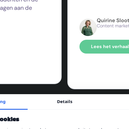
ragen a
an de
Quirine Slo
Content marke
Lees het verhaal
ing
Details
programma
"Employbran
cookies
r nieuwe
letterlijk ee