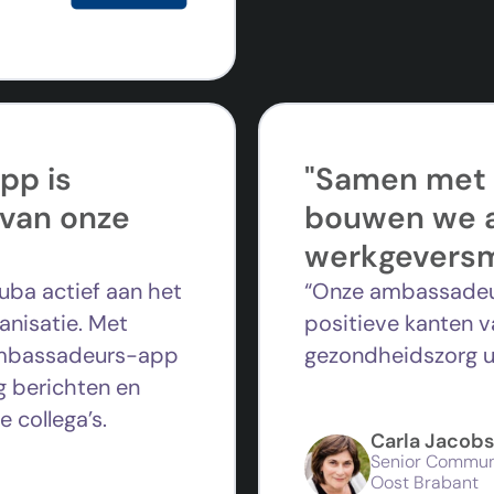
pp is
"Samen met
 van onze
bouwen we a
werkgevers
uba actief aan het
“Onze ambassadeur
nisatie. Met
positieve kanten v
ambassadeurs-app
gezondheidszorg ui
 berichten en
e collega’s.
Carla Jacobs
Senior Commun
Oost Brabant