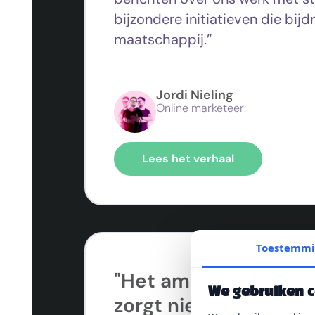
bijzondere
initiatieven
die bijd
maatschappij.”
Jordi Nieling
Online marketeer
Lees het verhaal
Toestemm
"Het ambassadeurs
We gebruiken 
zorgt niet alleen voo