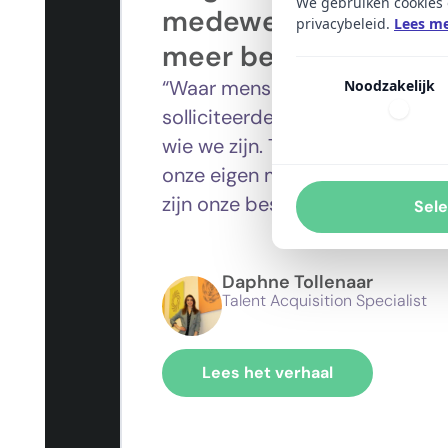
We gebruiken cookies 
medewerkers, maar 
privacybeleid.
Lees me
meer betrokkenheid.
“Waar mensen vroeger vanzelf b
Noodzakelijk
solliciteerden, moesten we nu 
wie we zijn.
Tegelijkertijd wiste
onze eigen medewerkers moeste
zijn onze beste ambassadeurs.
Sele
Daphne Tollenaar
Talent Acquisition Specialist
Lees het verhaal