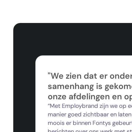
"We zien dat er onde
samenhang is gekom
onze afdelingen en o
“Met Employbrand
zijn we op 
manier goed zichtbaar en laten
moois er binnen
Fontys
gebeurt
berichten over ons werk met s