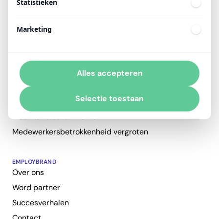
Statistieken
EMPLOYBRAND PROBEREN?
Plan een adviesgesprek
Marketing
AMBASSADOR
Zichtbaarheid vergroten
Alles accepteren
Marketingkosten verlagen
Selectie toestaan
Blijvend enthousiasme
Meer kandidaten werven
Medewerkersbetrokkenheid vergroten
EMPLOYBRAND
Over ons
Word partner
Succesverhalen
Contact