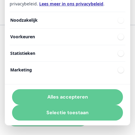
privacybeleid.
Lees meer in ons privacybeleid
.
Noodzakelijk
Voorkeuren
Statistieken
Maak collega’s actief onderdeel van je
Marketing
wervingsuitdaging. Benut hun trots én waardevolle
netwerk.
Alles accepteren
EMPLOYBRAND PROBEREN?
Selectie toestaan
Plan een adviesgesprek