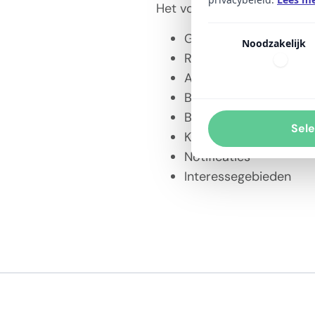
Het volgende is beschikbaa
Gebruikersbeheer
Noodzakelijk
Rechtengroepen
Ambassadeurs en uitn
Berichten
Bestellingen en produc
Sele
Kandidaten
Notificaties
Interessegebieden