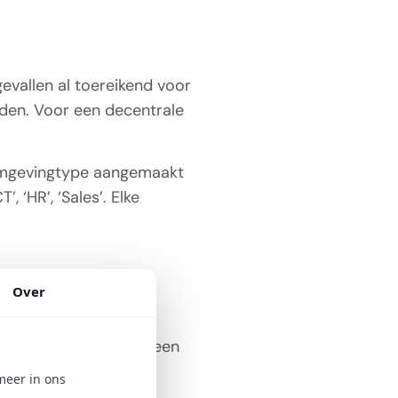
vallen al toereikend voor
rden. Voor een decentrale
 omgevingtype aangemaakt
‘HR’, ‘Sales’. Elke
Over
aar in omgevingen. Alleen
r een omgeving.
meer in ons