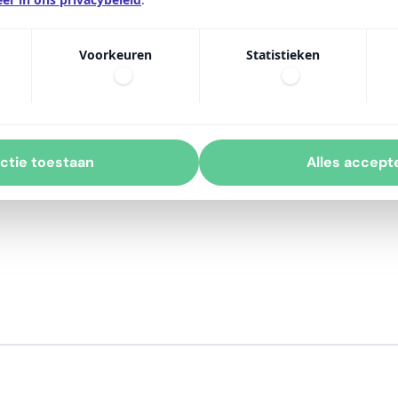
r per omgeving:
Voorkeuren
Statistieken
odigingen
ten (optioneel)
ctie toestaan
Alles accept