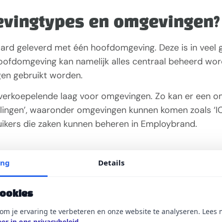
evingtypes en omgevingen?
d geleverd met één hoofdomgeving. Deze is in veel ge
hoofdomgeving kan namelijk alles centraal beheerd wo
en gebruikt worden.
verkoepelende laag voor omgevingen. Zo kan er een
ngen’, waaronder omgevingen kunnen komen zoals ‘ICT’, 
ikers die zaken kunnen beheren in Employbrand.
ing
Details
elijk in een omgeving?
beschikbaar zijn in de hoofdomgeving zijn ook beschikb
cookies
 instellingen en/of data kan niet beheerd worden doo
om je ervaring te verbeteren en onze website te analyseren. Lees 
er in ons privacybeleid
.