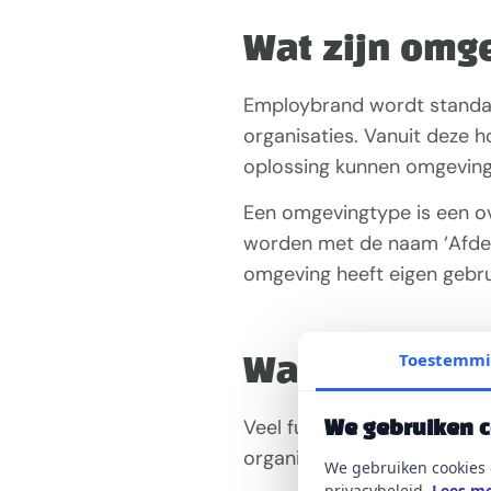
Wat zijn omg
Employbrand wordt standaar
organisaties. Vanuit deze 
oplossing kunnen omgeving
Een omgevingtype is een o
worden met de naam ‘Afdeli
omgeving heeft eigen gebru
Toestemm
Wat is er mog
Veel functionaliteiten die 
We gebruiken 
organisatie overkoepelende
We gebruiken cookies 
privacybeleid.
Lees me