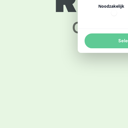
Resu
Noodzakelijk
Check h
Sele