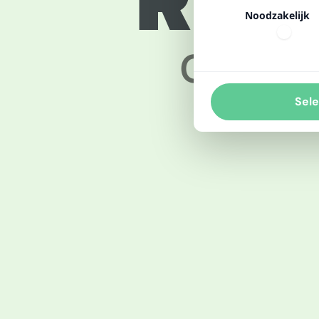
Resu
Noodzakelijk
Check h
Sele